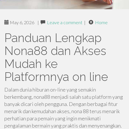
May 6, 2026
|
Leave a comment
|
Home
Panduan Lengkap
Nona88 dan Akses
Mudah ke
Platformnya on line
Dalam dunia hiburan on-line yang semakin
berkembang, nona88 menjadi salah satu platform yang
banyak dicari oleh pengguna. Dengan berbagai fitur
menarik dan kemudahan akses, nona 88 terus menarik
perhatian para pemain yang ingin menikmati
pengalaman bermain yang praktis dan menyenangkan.